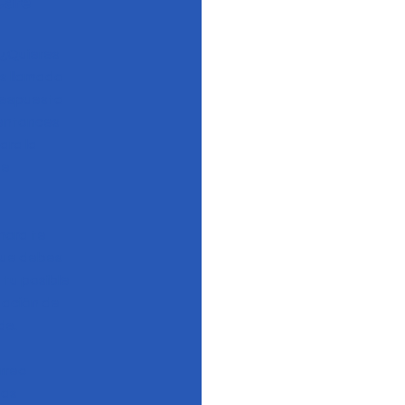
Care
? ¿Quieres
es llamado
 respuesta
 entonces
ara la
de
hora te
que debes
 tu posible
tuación de
de.
orreo
tas