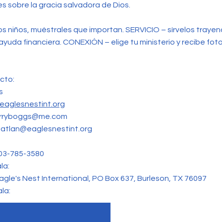
s sobre la gracia salvadora de Dios.
os niños, muéstrales que importan. SERVICIO – sírvelos tray
ayuda financiera. CONEXIÓN – elige tu ministerio y recibe fot
cto:
s
eaglesnestint.org
arryboggs@me.com
patlan@eaglesnestint.org
503-785-3580
la:
Eagle's Nest International, PO Box 637, Burleson, TX 76097
la: