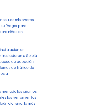
ños. Los misioneros
 su “hogar para
para niños en
 instalación en
 trasladaron a Sololá
proceso de adopción.
lemas de tráfico de
ños a
 a menudo los criamos
rles las herramientas
ún día, sino, lo más