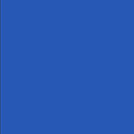
Mejores Prácticas en Orphan 
¿Te interesa servir a los huérfanos
trabajar en un orfanato? ¿Te sient
a servir a los más vulnerables? Si la
a alguna de estas preguntas es sí,
deberías leer nuestras Directrices p
Asociación de Orphan Care antes 
asociarte con una organización.
Hacerte estas simples preguntas a
dará una mejor comprensión de lo 
buscar en una asociación, evaluar a
socio y evitar que entres en una si
la que puedas arrepentirte más tar
Llena el formulario para recibir un c
electrónico con todo lo que necesi