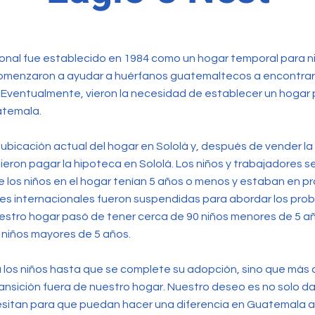
ional fue establecido en 1984 como un hogar temporal para ni
 comenzaron a ayudar a huérfanos guatemaltecos a encontrar
 Eventualmente, vieron la necesidad de establecer un hogar 
atemala.
 ubicación actual del hogar en Sololá y, después de vender la
ron pagar la hipoteca en Sololá. Los niños y trabajadores se
e los niños en el hogar tenían 5 años o menos y estaban en 
es internacionales fueron suspendidas para abordar los prob
uestro hogar pasó de tener cerca de 90 niños menores de 5 a
niños mayores de 5 años.
a los niños hasta que se complete su adopción, sino que más
ansición fuera de nuestro hogar. Nuestro deseo es no solo da
sitan para que puedan hacer una diferencia en Guatemala alg